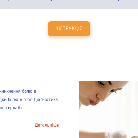
ІНСТРУКЦІЯ
иникнення болю в
дки болю в горліДіагностика
ань горлаЯк…
Детальніше