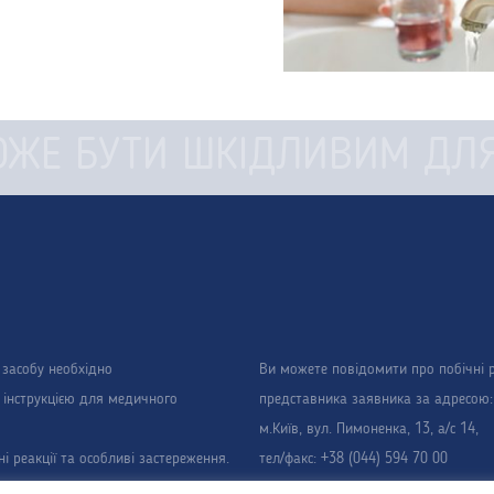
ОЖЕ БУТИ ШКІДЛИВИМ ДЛЯ
 засобу необхідно
Ви можете повідомити про побічні ре
 інструкцією для медичного
представника заявника за адресою:
м.Київ, вул. Пимоненка, 13, а/с 14,
і реакції та особливі застереження.
тел/факс: +38 (044) 594 70 00
л. Р.п. №UA/2792/01/01 від
Вартість дзвінків згідно тарифів ва