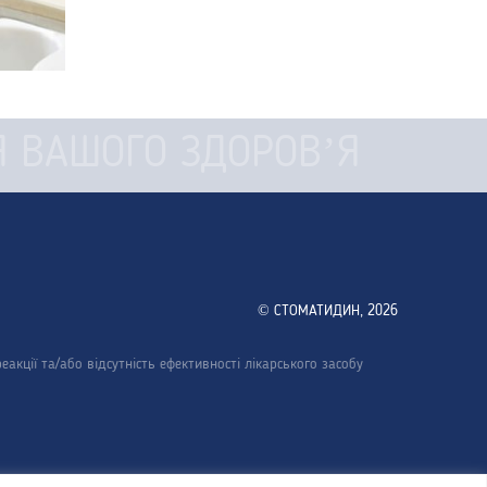
 ВАШОГО ЗДОРОВ’Я
© СТОМАТИДИН, 2026
акції та/або відсутність ефективності лікарського засобу
шого оператора зв’язку. office@bosnalijek.com