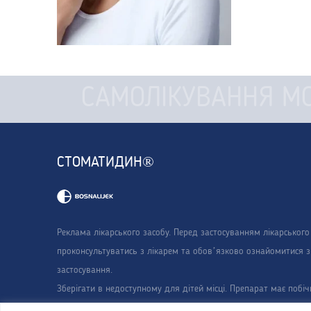
САМОЛІКУВАННЯ М
СТОМАТИДИН®
Реклама лікарського засобу. Перед застосуванням лікарського
проконсультуватись з лікарем та обов’язково ознайомитися з
застосування.
Зберігати в недоступному для дітей місці. Препарат має побічн
Стоматидин®, розчин для ротової порожнини у флаконі 200 м