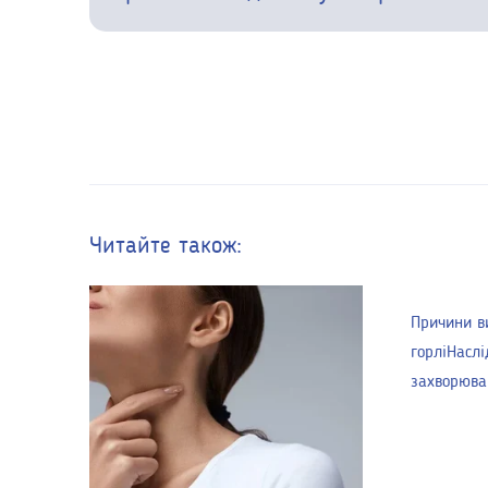
Читайте також:
Причини в
горліНаслі
захворюв