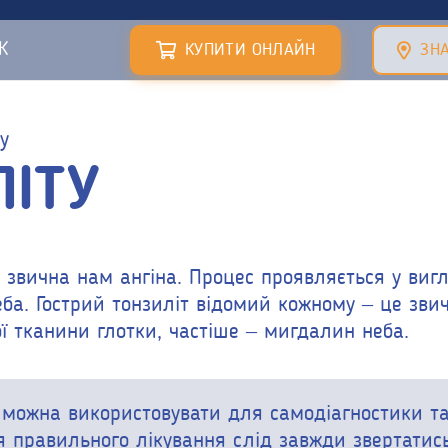
К
КУПИТИ ОНЛАЙН
ЗНА
у
ЛІТУ
 звична нам ангіна. Процес проявляється у вигл
ба. Гострий тонзиліт відомий кожному – це зви
ї тканини глотки, частіше – мигдалин неба.
не можна використовувати для самодіагностики т
я правильного лікування слід завжди звертатись