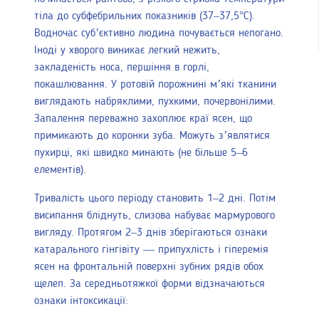
тіла до субфебрильних показників (37–37,5°С).
Водночас суб’єктивно людина почувається непогано.
Іноді у хворого виникає легкий нежить,
закладеність носа, першіння в горлі,
покашлювання. У ротовій порожнині м’які тканини
виглядають набряклими, пухкими, почервонілими.
Запалення переважно захоплює краї ясен, що
примикають до коронки зуба. Можуть з’являтися
пухирці, які швидко минають (не більше 5–6
елементів).
Тривалість цього періоду становить 1–2 дні. Потім
висипання бліднуть, слизова набуває мармурового
вигляду. Протягом 2–3 днів зберігаються ознаки
катарального гінгівіту — припухлість і гіперемія
ясен на фронтальній поверхні зубних рядів обох
щелеп. За середньотяжкої форми відзначаються
ознаки інтоксикації: