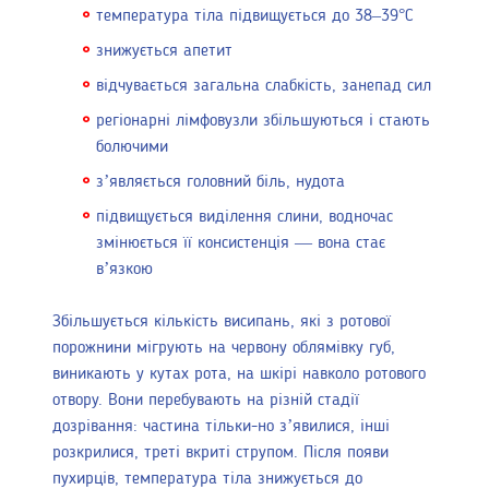
температура тіла підвищується до 38–39°С
знижується апетит
відчувається загальна слабкість, занепад сил
регіонарні лімфовузли збільшуються і стають
болючими
з’являється головний біль, нудота
підвищується виділення слини, водночас
змінюється її консистенція — вона стає
в’язкою
Збільшується кількість висипань, які з ротової
порожнини мігрують на червону облямівку губ,
виникають у кутах рота, на шкірі навколо ротового
отвору. Вони перебувають на різній стадії
дозрівання: частина тільки-но з’явилися, інші
розкрилися, треті вкриті струпом. Після появи
пухирців, температура тіла знижується до