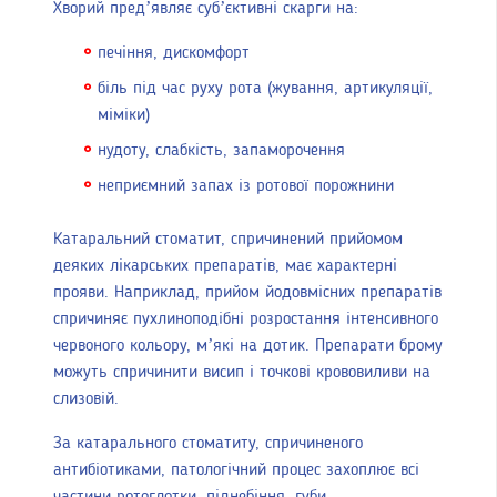
Хворий пред’являє суб’єктивні скарги на:
печіння, дискомфорт
біль під час руху рота (жування, артикуляції,
міміки)
нудоту, слабкість, запаморочення
неприємний запах із ротової порожнини
Катаральний стоматит, спричинений прийомом
деяких лікарських препаратів, має характерні
прояви. Наприклад, прийом йодовмісних препаратів
спричиняє пухлиноподібні розростання інтенсивного
червоного кольору, м’які на дотик. Препарати брому
можуть спричинити висип і точкові крововиливи на
слизовій.
За катарального стоматиту, спричиненого
антибіотиками, патологічний процес захоплює всі
частини ротоглотки, піднебіння, губи.