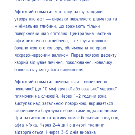
Афтозний стоматит має таку назву завдяки
утворенню афт — виразки невеликого діаметра та
мінімальної глибини, що вражають тільки
поверхневий шар епітелію. Центральна частина
афти незначно поглиблена, затягнута плівкою
брудно-жовтого кольору, облямована по краю
яскраво-червоним валиком. Перед появою дефекту
хворий відчуває печіння, поколювання, невелику
болючість у місці його виникнення.
Афтозний стоматит починається з виникнення
невеликої (до 10 мм) круглої або овальної червоної
плямочки на слизовій. Через 1–2 години вона
виступає над загальною поверхнею, вкривається
фібриновими бруднувато-білястими відкладеннями.
При натисканні та дотику немає больових відчуттів,
афта м’яка. Через 2–4 дні відмерлі тканини
відторгаються, і через 3–5 днів виразка