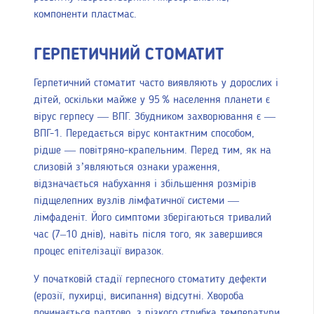
компоненти пластмас.
ГЕРПЕТИЧНИЙ СТОМАТИТ
Герпетичний стоматит часто виявляють у дорослих і
дітей, оскільки майже у 95 % населення планети є
вірус герпесу — ВПГ. Збудником захворювання є —
ВПГ-1. Передається вірус контактним способом,
рідше — повітряно-крапельним. Перед тим, як на
слизовій з’являються ознаки ураження,
відзначається набухання і збільшення розмірів
підщелепних вузлів лімфатичної системи —
лімфаденіт. Його симптоми зберігаються тривалий
час (7–10 днів), навіть після того, як завершився
процес епітелізації виразок.
У початковій стадії герпесного стоматиту дефекти
(ерозії, пухирці, висипання) відсутні. Хвороба
починається раптово, з різкого стрибка температури