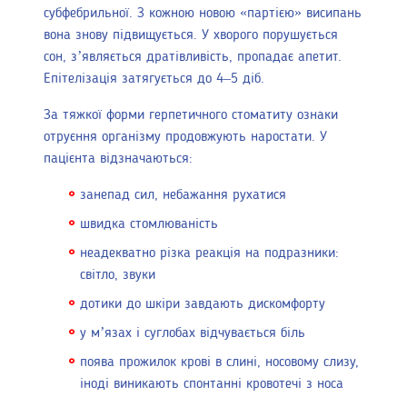
субфебрильної. З кожною новою «партією» висипань
вона знову підвищується. У хворого порушується
сон, з’являється дратівливість, пропадає апетит.
Епітелізація затягується до 4–5 діб.
За тяжкої форми герпетичного стоматиту ознаки
отруєння організму продовжують наростати. У
пацієнта відзначаються:
занепад сил, небажання рухатися
швидка стомлюваність
неадекватно різка реакція на подразники:
світло, звуки
дотики до шкіри завдають дискомфорту
у м’язах і суглобах відчувається біль
поява прожилок крові в слині, носовому слизу,
іноді виникають спонтанні кровотечі з носа