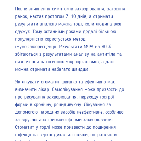
Повне зникнення симптомів захворювання, загоєння
ранок, настає протягом 7–10 днів, а отримати
результати аналізів можна тоді, коли людина вже
одужує. Тому останніми роками дедалі більшою
популярністю користується метод
імунофлюоресценції. Результати МФА на 80 %
збігаються з результатами аналізу на антитіла та
визначення патогенних мікроорганізмів, а дані
можна отримати набагато швидше.
Як лікувати стоматит швидко та ефективно має
визначити лікар. Самолікування може призвести до
прогресування захворювання, переходу гострої
форми в хронічну, рецидивуючу. Лікування за
допомогою народних засобів неефективне, особливо
за вірусної або грибкової форми захворювання.
Стоматит у горлі може призвести до поширення
інфекції на верхні дихальні шляхи, потрапляння