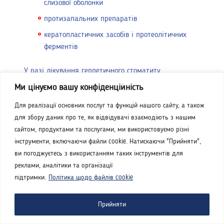
слизової оболонки
протизапальних препаратів
кератопластичних засобів і протеолітичних
ферментів
У разі лікування герпетичного стоматиту
призначають курс противірусних препаратів. У разі
Ми цінуємо вашу конфіденційність
кандидозного стоматиту ліки повинні мати
Для реалізації основних послуг та функцій нашого сайту, а також
антимікотичні властивості. Для підняття імунітету
для збору даних про те, як відвідувачі взаємодіють з нашим
призначають імуномодулятори. Незалежно від
сайтом, продуктами та послугами, ми використовуємо різні
форми хвороби пацієнтам рекомендовані
інструменти, включаючи файли cookie. Натискаючи "Прийняти",
полоскання, Стоматидин — один із найкращих
ви погоджуєтесь з використанням таких інструментів для
препаратів для санації та відновлення ротової
реклами, аналітики та організації
порожнини.
підтримки.
Політика щодо файлів cookie
Ефективні ліки проти стоматиту — Стоматидин®.
Він чинить таку дію:
Прийняти
антибактеріальну