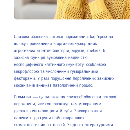
Слизова оболонка ротової порожнини є бар’єром на
шляху проникнення в організм чужорідних
агресивних агентів: бактерій, вірусів, грибків. Її
захисна функція зумовлена наявністю
неспецифічного клітинного імунітету, особливою
мікрофлорою та численними гуморальними
факторами. У разі порушення перелічених захисних
механізмів виникає патологічний процес.
Стоматит — це запалення слизової оболонки ротової
порожнини, яке супроводжується утворенням
дефектів епітелію рота й губи. Захворювання
належить до групи найпоширеніших
стоматологічних патологій. Згідно з літературними