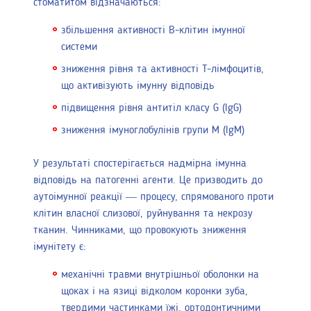
стоматитом відзначаються:
збільшення активності В-клітин імунної
системи
зниження рівня та активності Т-лімфоцитів,
що активізують імунну відповідь
підвищення рівня антитіл класу G (IgG)
зниження імуноглобулінів групи М (IgM)
У результаті спостерігається надмірна імунна
відповідь на патогенні агенти. Це призводить до
аутоімунної реакції — процесу, спрямованого проти
клітин власної слизової, руйнування та некрозу
тканин. Чинниками, що провокують зниження
імунітету є:
механічні травми внутрішньої оболонки на
щоках і на язиці відколом коронки зуба,
твердими частинками їжі, ортодонтичними