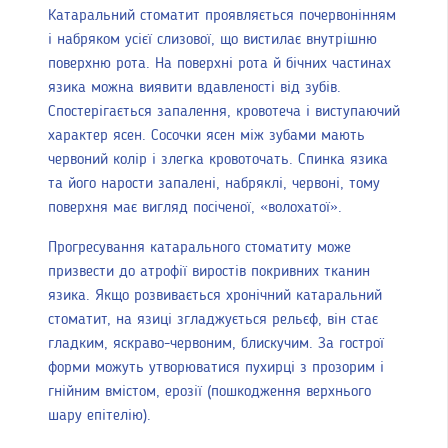
Катаральний стоматит проявляється почервонінням
і набряком усієї слизової, що вистилає внутрішню
поверхню рота. На поверхні рота й бічних частинах
язика можна виявити вдавленості від зубів.
Спостерігається запалення, кровотеча і виступаючий
характер ясен. Сосочки ясен між зубами мають
червоний колір і злегка кровоточать. Спинка язика
та його нарости запалені, набряклі, червоні, тому
поверхня має вигляд посіченої, «волохатої».
Прогресування катарального стоматиту може
призвести до атрофії виростів покривних тканин
язика. Якщо розвивається хронічний катаральний
стоматит, на язиці згладжується рельєф, він стає
гладким, яскраво-червоним, блискучим. За гострої
форми можуть утворюватися пухирці з прозорим і
гнійним вмістом, ерозії (пошкодження верхнього
шару епітелію).