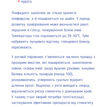
нудота
Лімфаденіт захоплює не тільки прилеглі
лімфовузли, а й поширюється на шийні. У період
розвитку захворювання може визначатися риніт,
першіння в глотці, почервоніння білків очей.
Температура тіла піднімається до 39–40°С. Губи
набувають пунцового відтінку, глянцевого блиску,
пересихають.
У ротовій порожнині з’являються численні пухирці з
прозорим вмістом, які поширюються, захоплюючи
повіки, склери очей, шкіру вушних раковин, кінцівки.
Велика кількість пухирців (понад 100),
розкриваючись, утворюють суцільні відкриті
ділянки ерозії. Водночас з рота виходить сморід,
відзначається рясна слинотеча з домішками крові.
У такому стані хворий потребує госпіталізації,
застосування ефективних препаратів від стоматиту