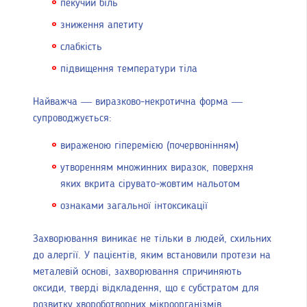
пекучий біль
зниження апетиту
слабкість
підвищення температури тіла
Найважча — виразково-некротична форма —
супроводжується:
вираженою гіперемією (почервонінням)
утворенням множинних виразок, поверхня
яких вкрита сірувато-жовтим нальотом
ознаками загальної інтоксикації
Захворювання виникає не тільки в людей, схильних
до алергії. У пацієнтів, яким встановили протези на
металевій основі, захворювання спричиняють
оксиди, тверді відкладення, що є субстратом для
розвитку хвороботворних мікроорганізмів,