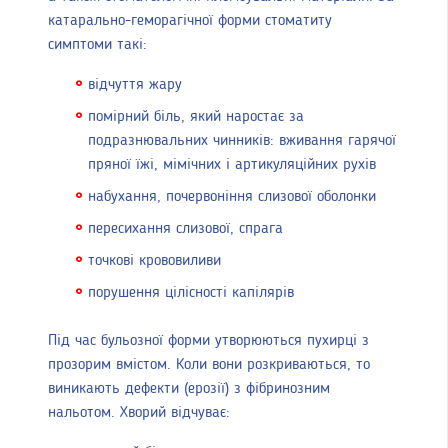
катарально-геморагічної форми стоматиту
симптоми такі:
відчуття жару
помірний біль, який наростає за
подразнювальних чинників: вживання гарячої
пряної їжі, мімічних і артикуляційних рухів
набухання, почервоніння слизової оболонки
пересихання слизової, спрага
точкові крововиливи
порушення цілісності капілярів
Під час бульозної форми утворюються пухирці з
прозорим вмістом. Коли вони розкриваються, то
виникають дефекти (ерозії) з фібринозним
нальотом. Хворий відчуває: