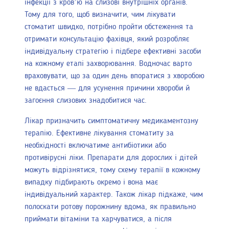
інфекції з кров’ю на слизові внутрішніх органів.
Тому для того, щоб визначити, чим лікувати
стоматит швидко, потрібно пройти обстеження та
отримати консультацію фахівця, який розробляє
індивідуальну стратегію і підбере ефективні засоби
на кожному етапі захворювання. Водночас варто
враховувати, що за один день впоратися з хворобою
не вдасться — для усунення причини хвороби й
загоєння слизових знадобитися час.
Лікар призначить симптоматичну медикаментозну
терапію. Ефективне лікування стоматиту за
необхідності включатиме антибіотики або
противірусні ліки. Препарати для дорослих і дітей
можуть відрізнятися, тому схему терапії в кожному
випадку підбирають окремо і вона має
індивідуальний характер. Також лікар підкаже, чим
полоскати ротову порожнину вдома, як правильно
приймати вітаміни та харчуватися, а після