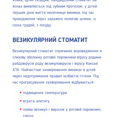
язика, щічні складки. Кандидозний стоматит на
яснах виявляється під зубним протезом, у дітей
перших днів життя молочниця виникає під час
проходження через заражені пологові шляхи, із
соска грудей, з посуду.
ВЕЗИКУЛЯРНИЙ СТОМАТИТ
Везикулярний стоматит спричиняє впровадження в
слизову оболонку ротової порожнини вірусу родини
рабдовірусів роду везикуловірусів і вірусу Коксакі
А16. Найчастіше захворювання виникає в дітей
через недотримання правил особистої гігієни. Під
час прогресування захворювання відбувається:
підвищення температури
втрата апетиту
поява везикул і виразок у ротовій порожнині,
глотці