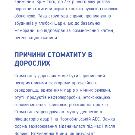
знижений. Крім того, до 3-х річного віку ротова
порожнина дитини вкрита тонкою пухкою слизовою
оболонкою. Така структура сприяє проникненню
збудників у глибокі шари, аж до базальної
мембрани, що відповідає за розмноження клітин,
регенерацію тканини.
ПРИЧИНИ СТОМАТИТУ В
ДОРОСЛИХ
Стоматит у дорослих може бути спричинений
несприятливими факторами професійного
середовища: вдиханням парів хімічних речовин,
ртуті, продуктів нафтопереробки, інтоксикацією
солями металів, тривалою роботою на протязі
.
Стоматит супроводжував імунну депресію в
ліквідаторів аварії на Чорнобильській АЕС. Важка
форма захворювання відзначалася під час і після
Великої Вітчизняної Війни, як результат