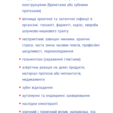
конструкціями (брекетами або зубними
протезами)
вогнища хронічної та латентної інфекції в
організмі: тонзиліт, фарингіт, карієс, хвороби
шлунково-кишкового тракту
несприятливі зовнішні чинники: хронічні
стреси, часта зміна часових поясів, професійні
шкідливості, переохолодження
гельмінтози (зараження глистами)
алергічна реакція на деякі продукти,
матеріал протезів або імплантатів,
медикаменти
зубні відкладення
аутоімунні та ендокринні захворювання
наслідки хіміотерапії
хімічний і термічний вплив, наприклад, під