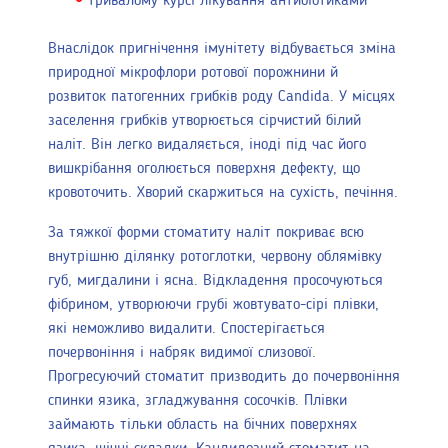
тривалому курсі лікування антибіотиками
Внаслідок пригнічення імунітету відбувається зміна
природної мікрофлори ротової порожнини й
розвиток патогенних грибків роду Candida. У місцях
заселення грибків утворюється сірчистий білий
наліт. Він легко видаляється, іноді під час його
вишкрібання оголюється поверхня дефекту, що
кровоточить. Хворий скаржиться на сухість, печіння.
За тяжкої форми стоматиту наліт покриває всю
внутрішню ділянку ротоглотки, червону облямівку
губ, мигдалини і ясна. Відкладення просочуються
фібрином, утворюючи грубі жовтувато-сірі плівки,
які неможливо видалити. Спостерігається
почервоніння і набряк видимої слизової.
Прогресуючий стоматит призводить до почервоніння
спинки язика, згладжування сосочків. Плівки
займають тільки область на бічних поверхнях