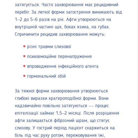
затягується. Часто захворювання має рецидивний
перебіг. За легкої форми загострення виникають від
1–2 до 5–6 разів на рік. Афти утворюються на
внутрішній частині щік, боках язика, на губах.
Спричинити рецидив захворювання можуть:
різні травми слизової
психоемоційне перенапруження
впровадження інфекційного агента
гормональний збій
За тяжкої форми захворювання утворюються
глибокі виразки кратероподібної форми. Вони
надзвичайно повільно затягуються — процес
епітелізації займає 1,5–2 місяці. Після розрішення
афти залишається фіброзний шрам, що стягує
слизову. У гострий період пацієнт скаржиться на
біль під час руху ротом, пережовування їжі,