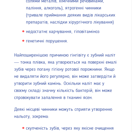
солями металів, хімічними речовинами,
паління, алкоголь), ятрогенні чинники
(тривале приймання деяких видів лікарських
препаратів, наслідки хірургічного лікування)
недостатнє харчування, гіповітаміноз
генетичні порушення.
Найпоширенішою причиною гінгівіту є зубний наліт
— тонка плівка, яка утворюється на поверхні емалі
зубів через погану гігієну ротової порожнини. Якщо
не видаляти його регулярно, він може затвердіти й
утворити зубний камінь. Оскільки наліт має у
своєму складі значну кількість бактерій, він може
спровокувати запалення в тканині ясен.
Деякі місцеві чинники можуть сприяти утворенню
нальоту, зокрема:
скупченість зубів, через яку якісне очищення