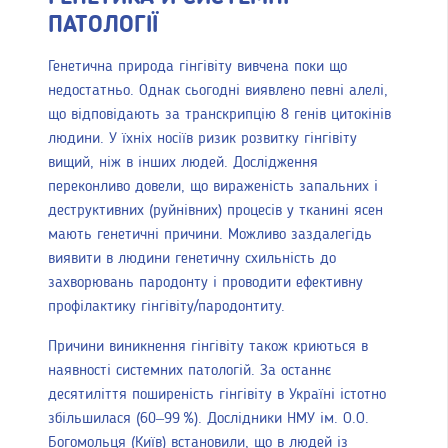
ПАТОЛОГІЇ
Генетична природа гінгівіту вивчена поки що
недостатньо. Однак сьогодні виявлено певні алелі,
що відповідають за транскрипцію 8 генів цитокінів
людини. У їхніх носіїв ризик розвитку гінгівіту
вищий, ніж в інших людей. Дослідження
переконливо довели, що вираженість запальних і
деструктивних (руйнівних) процесів у тканині ясен
мають генетичні причини. Можливо заздалегідь
виявити в людини генетичну схильність до
захворювань пародонту і проводити ефективну
профілактику гінгівіту/пародонтиту.
Причини виникнення гінгівіту також криються в
наявності системних патологій. За останнє
десятиліття поширеність гінгівіту в Україні істотно
збільшилася (60–99 %). Дослідники НМУ ім. О.О.
Богомольця (Київ) встановили, що в людей із