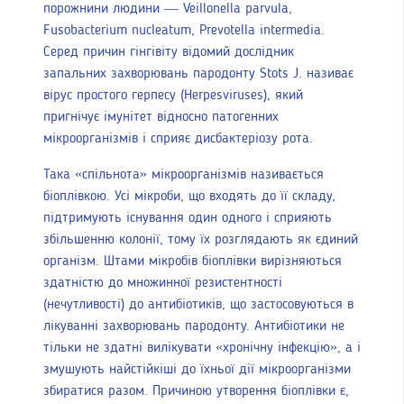
порожнини людини — Veillonella parvula,
Fusobacterium nucleatum, Prevotella intermedia.
Серед причин гінгівіту відомий дослідник
запальних захворювань пародонту Stots J. називає
вірус простого герпесу (Herpesviruses), який
пригнічує імунітет відносно патогенних
мікроорганізмів і сприяє дисбактеріозу рота.
Така «спільнота» мікроорганізмів називається
біоплівкою. Усі мікроби, що входять до її складу,
підтримують існування один одного і сприяють
збільшенню колонії, тому їх розглядають як єдиний
організм. Штами мікробів біоплівки вирізняються
здатністю до множинної резистентності
(нечутливості) до антибіотиків, що застосовуються в
лікуванні захворювань пародонту. Антибіотики не
тільки не здатні вилікувати «хронічну інфекцію», а і
змушують найстійкіші до їхньої дії мікроорганізми
збиратися разом. Причиною утворення біоплівки є,