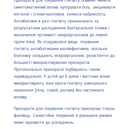
Препарати для лікування гінгівіту повинні чинити
симптоматичний вплив: купірувати біль, зміцнювати
епітелій і стінки капілярів, знімати набряклість.
Антибіотики в разі гінгівіту призначають за
результатами дослідження бактеріальної плівки і
визначення чутливості мікроорганізмів до певної
групи ліків. Як згадувалося вище, лікування
гінгівіту антибіотиками малоефективне, оскільки
біоплівку складають мікроорганізми, резистентні до
більшості використовуваних препаратів.
Протизапальні препарати підбирають також
індивідуально. У дітей до 6 років і вагітних жінок
використовують ліки проти гінгівіту зовнішнього
нанесення (гель, спрей, розчин) без системного
впливу.
Препарати для лікування гінгівіту призначає тільки
фахівець. Самостійне лікування в домашніх умовах
може призвести до ускладнень.