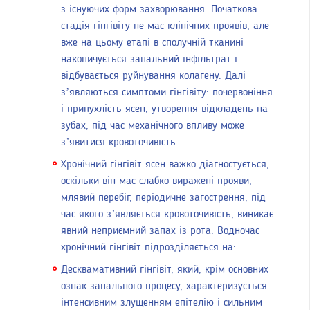
з існуючих форм захворювання. Початкова
стадія гінгівіту не має клінічних проявів, але
вже на цьому етапі в сполучній тканині
накопичується запальний інфільтрат і
відбувається руйнування колагену. Далі
з’являються симптоми гінгівіту: почервоніння
і припухлість ясен, утворення відкладень на
зубах, під час механічного впливу може
з’явитися кровоточивість.
Хронічний гінгівіт ясен важко діагностується,
оскільки він має слабко виражені прояви,
млявий перебіг, періодичне загострення, під
час якого з’являється кровоточивість, виникає
явний неприємний запах із рота. Водночас
хронічний гінгівіт підрозділяється на:
Десквамативний гінгівіт, який, крім основних
ознак запального процесу, характеризується
інтенсивним злущенням епітелію і сильним