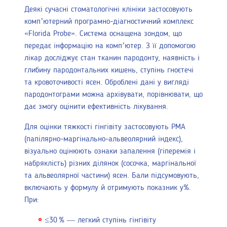
Деякі сучасні стоматологічні клініки застосовують
комп’ютерний програмно-діагностичний комплекс
«Florida Probe». Система оснащена зондом, що
передає інформацію на комп’ютер. З її допомогою
лікар досліджує стан тканин пародонту, наявність і
глибину пародонтальних кишень, ступінь гноєтечі
та кровоточивості ясен. Оброблені дані у вигляді
пародонтограми можна архівувати, порівнювати, що
дає змогу оцінити ефективність лікування.
Для оцінки тяжкості гінгівіту застосовують РМА
(папілярно-маргінально-альвеолярний індекс),
візуально оцінюють ознаки запалення (гіперемія і
набряклість) різних ділянок (сосочка, маргінальної
та альвеолярної частини) ясен. Бали підсумовують,
включають у формулу й отримують показник у%.
При:
≤30 % — легкий ступінь гінгівіту