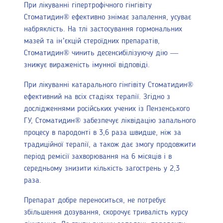
При лікуванні гіпертрофічного гінгівіту
Стоматидин® ефективно знімає запалення, усуває
набряклість. На тлі застосування гормональних
мазей та ін’єкцій стероїдних препаратів,
Стоматидин® чинить десенсибілізуючу дію —
знижує вираженість імунної відповіді.
При лікуванні катарального гінгівіту Стоматидин®
ефективний на всіх стадіях терапії. Згідно з
дослідженнями російських учених із Пензенського
ГУ, Стоматидин® забезпечує ліквідацію запального
процесу в пародонті в 3,6 раза швидше, ніж за
традиційної терапії, а також дає змогу продовжити
період ремісії захворювання на 6 місяців і в
середньому знизити кількість загострень у 2,3
раза.
Препарат добре переноситься, не потребує
збільшення дозування, скорочує тривалість курсу