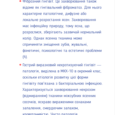
Фіброзний гінгівіт. Це захворювання також
відоме як гінгівальний фіброматоз. Для нього
характерне патологічне, дифузне або
локальне розростання ясен. Захворювання
має інфекційну природу, тому ясна, що
розрослися, зберігають зазвичай нормальний
колір. Однак ясенна тканина може
спричиняти зміщення зубів, жувальні,
фонетичні, психологічні та естетичні проблеми
(4).
Гострий виразковий некротизуючий гінгівіт —
патологія, виділена в МКХ-10 в окремий клас,
оскільки етіологія розвитку цієї форми
гінгівіту пов’язана з бактеріальною інфекцією.
Характеризується захворювання некрозом
(відмиранням) тканини міжзубних ясенних
сосочків, яскраво вираженими ознаками
запалення, смердючим запахом,
кровоточивістю. Часто патологія