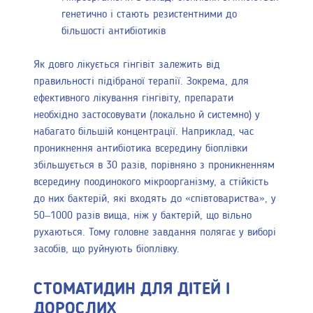
генетично і стають резистентними до
більшості антибіотиків
Як довго лікується гінгівіт залежить від
правильності підібраної терапії. Зокрема, для
ефективного лікування гінгівіту, препарати
необхідно застосовувати (локально й системно) у
набагато більшій концентрації. Наприклад, час
проникнення антибіотика всередину біоплівки
збільшується в 30 разів, порівняно з проникненням
всередину поодинокого мікроорганізму, а стійкість
до них бактерій, які входять до «співтовариства», у
50–1000 разів вища, ніж у бактерій, що вільно
рухаються. Тому головне завдання полягає у виборі
засобів, що руйнують біоплівку.
СТОМАТИДИН ДЛЯ ДІТЕЙ І
ДОРОСЛИХ