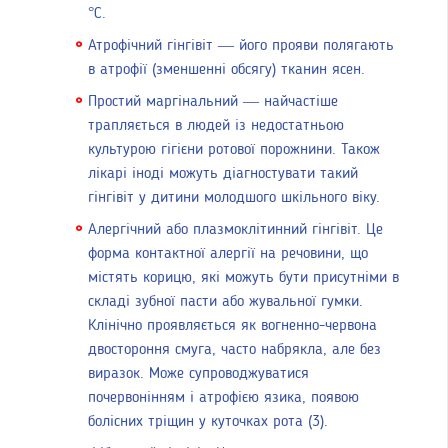
°С.
Атрофічний гінгівіт — його прояви полягають
в атрофії (зменшенні обсягу) тканин ясен.
Простий маргінальний — найчастіше
трапляється в людей із недостатньою
культурою гігієни ротової порожнини. Також
лікарі іноді можуть діагностувати такий
гінгівіт у дитини молодшого шкільного віку.
Алергічний або плазмоклітинний гінгівіт. Це
форма контактної алергії на речовини, що
містять корицю, які можуть бути присутніми в
складі зубної пасти або жувальної гумки.
Клінічно проявляється як вогненно-червона
двостороння смуга, часто набрякла, але без
виразок. Може супроводжуватися
почервонінням і атрофією язика, появою
болісних тріщин у куточках рота (3).