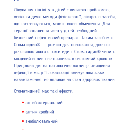
Лікування гінгівіту в дітей є великою проблемою,
оскільки деякі методи фізіотерапії, лікарські засоби,
що застосовуються, мають вікові обмеження. Для
терапії запалення ясен у дітей необхідний
безпечний і ефективний препарат. Таким засобом є
Стоматидин® — розчин для полоскання, діючою
речовиною якого є гексетидин. Стоматидин® чинить
місцевий вплив і не проникає в системний кровотік.
Прицільна дія на патологічне вогнище, знищення
інфекції в місці її локалізації знижує лікарське
навантаження, не впливає на стан здорових тканин.
Стоматидин® має такі ефекти:
антибактеріальний
антимікробний
знеболювальний