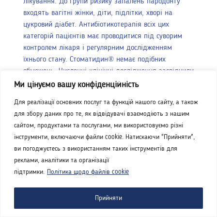
лікування. До групи ризику запалень пародонту
входять вагітні жінки, діти, підлітки, хворі на
цукровий діабет. Антибіотикотерапія всіх цих
категорій пацієнтів
має проводитися під суворим
контролем лікаря і регулярним дослідженням
їхнього стану. Стоматидин® немає подібних
обмежень. Численні клінічні дослідження засвідчили
добру переносимість, безпеку та відсутність
Ми цінуємо вашу конфіденційність
побічних ефектів при дотриманні рекомендацій
Для реалізації основних послуг та функцій нашого сайту, а також
фахівця.
для збору даних про те, як відвідувачі взаємодіють з нашим
Незадоволеність стоматологів результатами
сайтом, продуктами та послугами, ми використовуємо різні
стандартної терапії гінгівіту спонукає вчених до
інструменти, включаючи файли cookie. Натискаючи "Прийняти",
пошуку нових препаратів і методів лікування. Однак
ви погоджуєтесь з використанням таких інструментів для
головним методом є профілактика захворювання та
реклами, аналітики та організації
навчання населення правильному підтриманню
підтримки.
Політика щодо файлів cookie
гігієни порожнини рота.
Прийняти
Manu Rathee; Prachi Jain. Gingivitis. Treasure