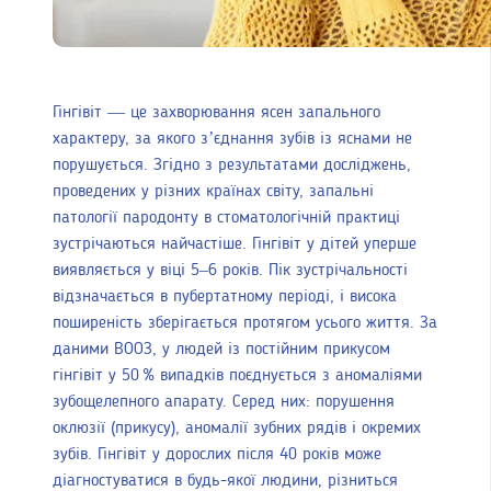
Гінгівіт — це захворювання ясен запального
характеру, за якого з’єднання зубів із яснами не
порушується. Згідно з результатами досліджень,
проведених у різних країнах світу, запальні
патології пародонту в стоматологічній практиці
зустрічаються найчастіше. Гінгівіт у дітей уперше
виявляється у віці 5–6 років. Пік зустрічальності
відзначається в пубертатному періоді, і висока
поширеність зберігається протягом усього життя. За
даними ВООЗ, у людей із постійним прикусом
гінгівіт у 50 % випадків поєднується з аномаліями
зубощелепного апарату. Серед них: порушення
оклюзії (прикусу), аномалії зубних рядів і окремих
зубів. Гінгівіт у дорослих після 40 років може
діагностуватися в будь-якої людини, різниться