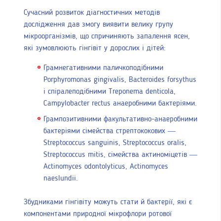
Сучасний розвиток діагностичних методів
дослідження дав змогу виявити велику групу
мікроорганізмів, що спричиняють запалення ясен,
які зумовлюють гінгівіт у дорослих і дітей:
Грамнегативними паличкоподібними
Porphyromonas gingivalis, Bacteroides forsythus
і спіралеподібними Treponema denticola,
Campylobacter rectus анаеробними бактеріями.
Грампозитивними факультативно-анаеробними
бактеріями сімейства стрептококових —
Streptococcus sanguinis, Streptococcus oralis,
Streptococcus mitis, сімейства актиноміцетів —
Actinomyces odontolyticus, Actinomyces
naeslundii.
Збудниками гінгівіту можуть стати й бактерії, які є
компонентами природної мікрофлори ротової