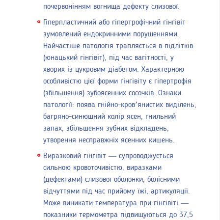
почервонінням вогнища дефекту слизової.
Гіперпластичний або гіпертрофічний гінгівіт
зумовлений ендокринними порушеннями.
Найчастіше патологія трапляється в підлітків
(юнацький гінгівіт), під час вагітності, у
хворих із цукровим діабетом. Характерною
особливістю цієї форми гінгівіту є гіпертрофія
(збільшення) зубоясенних сосочків. Ознаки
патології: поява гнійно-кров’янистих виділень,
багряно-синюшний колір ясен, гнильний
запах, збільшення зубних відкладень,
утворення несправжніх ясенних кишень.
Виразковий гінгівіт — супроводжується
сильною кровоточивістю, виразками
(дефектами) слизової оболонки, болісними
відчуттями під час прийому їжі, артикуляції.
Може виникати температура при гінгівіті —
показники термометра підвищуються до 37,5