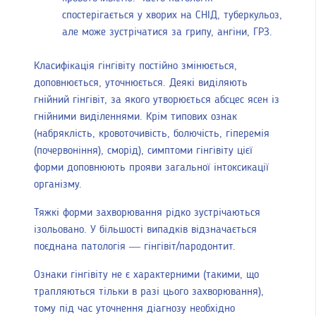
спостерігається у хворих на СНІД, туберкульоз,
але може зустрічатися за грипу, ангіни, ГРЗ.
Класифікація гінгівіту постійно змінюється,
доповнюється, уточнюється. Деякі виділяють
гнійний гінгівіт, за якого утворюється абсцес ясен із
гнійними виділеннями. Крім типових ознак
(набряклість, кровоточивість, болючість, гіперемія
(почервоніння), сморід), симптоми гінгівіту цієї
форми доповнюють прояви загальної інтоксикації
організму.
Тяжкі форми захворювання рідко зустрічаються
ізольовано. У більшості випадків відзначається
поєднана патологія — гінгівіт/пародонтит.
Ознаки гінгівіту не є характерними (такими, що
трапляються тільки в разі цього захворювання),
тому під час уточнення діагнозу необхідно