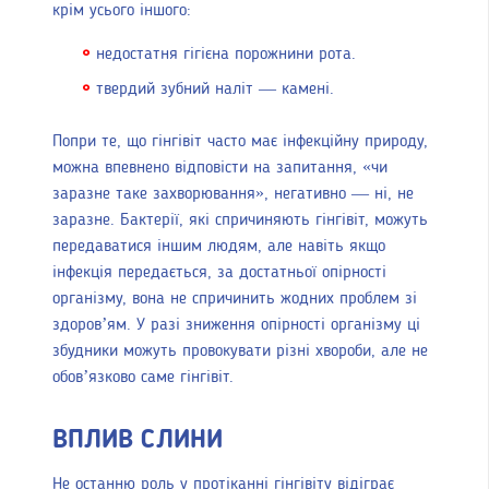
крім усього іншого:
недостатня гігієна порожнини рота.
твердий зубний наліт — камені.
Попри те, що гінгівіт часто має інфекційну природу,
можна впевнено відповісти на запитання, «чи
заразне таке захворювання», негативно — ні, не
заразне. Бактерії, які спричиняють гінгівіт, можуть
передаватися іншим людям, але навіть якщо
інфекція передається, за достатньої опірності
організму, вона не спричинить жодних проблем зі
здоров’ям. У разі зниження опірності організму ці
збудники можуть провокувати різні хвороби, але не
обов’язково саме гінгівіт.
ВПЛИВ СЛИНИ
Не останню роль у протіканні гінгівіту відіграє