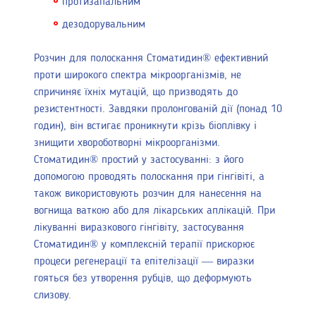
протизапальним
дезодорувальним
Розчин для полоскання Стоматидин® ефективний
проти широкого спектра мікроорганізмів, не
спричиняє їхніх мутацій, що призводять до
резистентності. Завдяки пролонгованій дії (понад 10
годин), він встигає проникнути крізь біоплівку і
знищити хвороботворні мікроорганізми.
Стоматидин® простий у застосуванні: з його
допомогою проводять полоскання при гінгівіті, а
також використовують розчин для нанесення на
вогнища ваткою або для лікарських аплікацій. При
лікуванні виразкового гінгівіту, застосування
Стоматидин® у комплексній терапії прискорює
процеси регенерації та епітелізації — виразки
гояться без утворення рубців, що деформують
слизову.