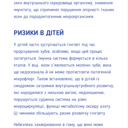
змін внутрішнього середовища організму, зниження
імунітету, що спричиняє порушення опірності тканин
ясен до пародонтогенних мікроорганізмів.
РИЗИКИ В ДІТЕЙ
У дітей часто зустрічається гінгівіт під час
прорізування зубів, особливо, якщо цей процес
затягується. Імунна система формується в кілька
етапів. У віці, коли з’являються молочні зуби, вона
ще недосконала й не може протистояти патогенній
мікрофлорі. Також встановлено, що в дітей із
синдромом затримки внутрішньоутробного розвитку,
які народилися з низькою вагою, недоношених,
порушується судинна система на рівні
мікроциркуляції, функції метаболізму оксиду азоту.
Ці чинники збільшують ризик розвитку гінгівіту.
Небезпека захворювання в тому, що воно може